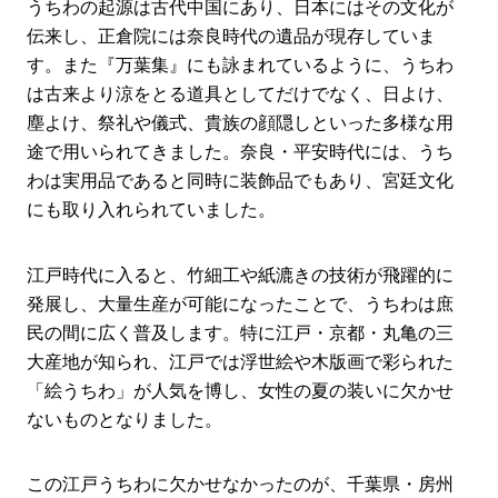
うちわの起源は古代中国にあり、日本にはその文化が
伝来し、正倉院には奈良時代の遺品が現存していま
す。また『万葉集』にも詠まれているように、うちわ
は古来より涼をとる道具としてだけでなく、日よけ、
塵よけ、祭礼や儀式、貴族の顔隠しといった多様な用
途で用いられてきました。奈良・平安時代には、うち
わは実用品であると同時に装飾品でもあり、宮廷文化
にも取り入れられていました。
江戸時代に入ると、竹細工や紙漉きの技術が飛躍的に
発展し、大量生産が可能になったことで、うちわは庶
民の間に広く普及します。特に江戸・京都・丸亀の三
大産地が知られ、江戸では浮世絵や木版画で彩られた
「絵うちわ」が人気を博し、女性の夏の装いに欠かせ
ないものとなりました。
この江戸うちわに欠かせなかったのが、千葉県・房州